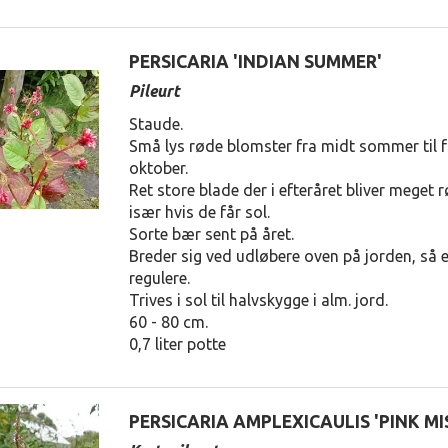
PERSICARIA 'INDIAN SUMMER'
Pileurt
Staude.
Små lys røde blomster fra midt sommer til fro
oktober.
Ret store blade der i efteråret bliver meget rød
især hvis de får sol.
OX PANICULATA
PHLOX PANICULATA
Sorte bær sent på året.
'INGEBORG'
'DONAU'
Breder sig ved udløbere oven på jorden, så 
regulere.
50,00 DKK
40,00 DKK
Trives i sol til halvskygge i alm. jord.
60 - 80 cm.
0,7 liter potte
PERSICARIA AMPLEXICAULIS 'PINK MI