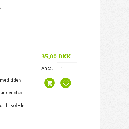
.
35,00 DKK
Antal
r med tiden
uder eller i
rd i sol - let