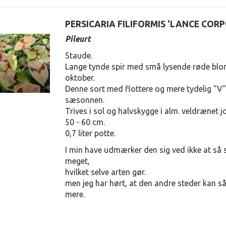
PERSICARIA FILIFORMIS 'LANCE COR
Pileurt
Staude.
Lange tynde spir med små lysende røde blom
oktober.
Denne sort med flottere og mere tydelig "V"
sæsonnen.
Trives i sol og halvskygge i alm. veldrænet j
50 - 60 cm.
0,7 liter potte.
I min have udmærker den sig ved ikke at så s
meget,
hvilket selve arten gør.
men jeg har hørt, at den andre steder kan så
mere.