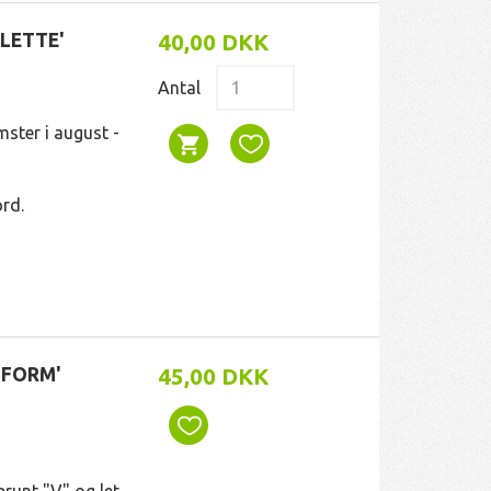
ALETTE'
40,00 DKK
Antal
ster i august -
ord.
 FORM'
45,00 DKK