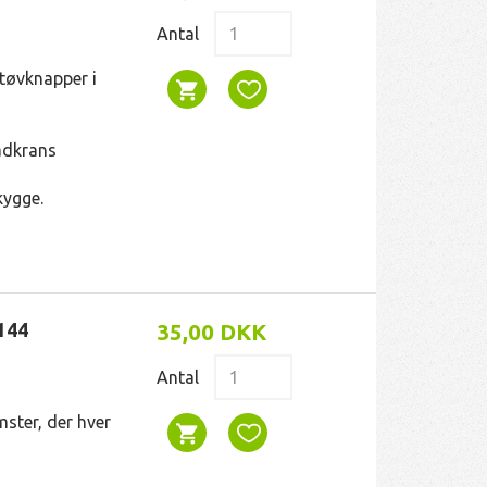
Antal
støvknapper i
adkrans
kygge.
144
35,00 DKK
Antal
ster, der hver