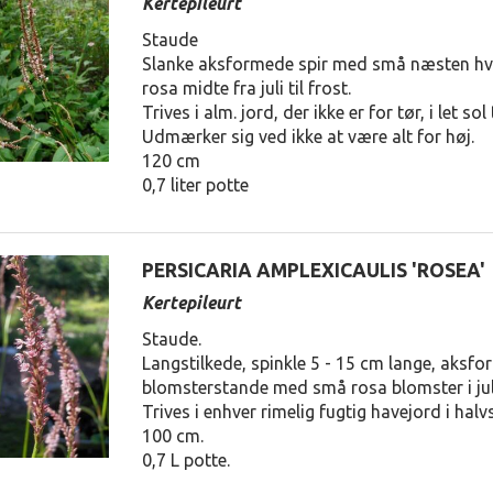
Kertepileurt
Staude
Slanke aksformede spir med små næsten hv
rosa midte fra juli til frost.
Trives i alm. jord, der ikke er for tør, i let sol
Udmærker sig ved ikke at være alt for høj.
120 cm
0,7 liter potte
PERSICARIA AMPLEXICAULIS 'ROSEA'
Kertepileurt
Staude.
Langstilkede, spinkle 5 - 15 cm lange, aksf
blomsterstande med små rosa blomster i juli
Trives i enhver rimelig fugtig havejord i halv
100 cm.
0,7 L potte.