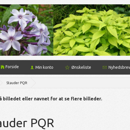
Forside
Min konto
Ønskeliste
Nyhedsbre
Stauder PQR
 billedet eller navnet for at se flere billeder.
auder PQR