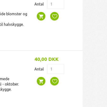
Antal
ide blomster og
 til halvskygge.
40,00 DKK
Antal
ormede
 - oktober.
skygge.