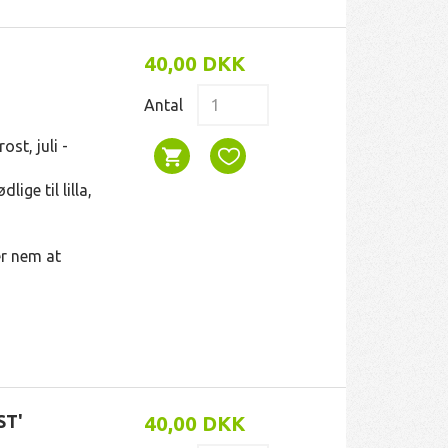
40,00 DKK
Antal
st, juli -
lige til lilla,
PRIMULA ELATIOR
PHLOX PANICULATA '
HOFFMANN'
er nem at
35,00 DKK
40,00 DKK
ST'
40,00 DKK