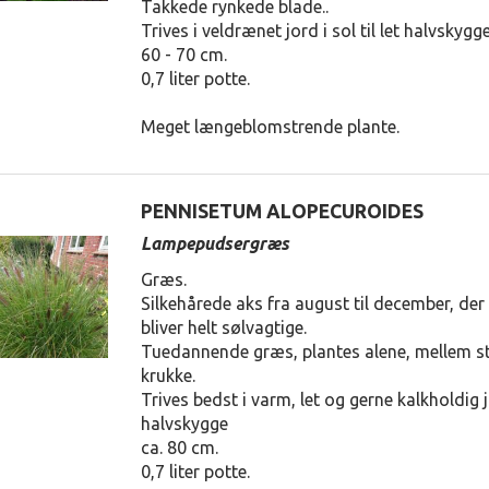
Takkede rynkede blade..
Trives i veldrænet jord i sol til let halvskygge
60 - 70 cm.
0,7 liter potte.
Meget længeblomstrende plante.
PENNISETUM ALOPECUROIDES
Lampepudsergræs
Græs.
Silkehårede aks fra august til december, de
bliver helt sølvagtige.
Tuedannende græs, plantes alene, mellem sta
krukke.
Trives bedst i varm, let og gerne kalkholdig jo
halvskygge
ca. 80 cm.
0,7 liter potte.