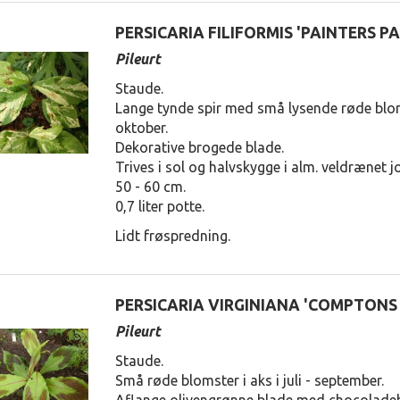
PERSICARIA FILIFORMIS 'PAINTERS P
Pileurt
Staude.
Lange tynde spir med små lysende røde blom
oktober.
Dekorative brogede blade.
Trives i sol og halvskygge i alm. veldrænet j
50 - 60 cm.
0,7 liter potte.
Lidt frøspredning.
PERSICARIA VIRGINIANA 'COMPTONS
Pileurt
Staude.
Små røde blomster i aks i juli - september.