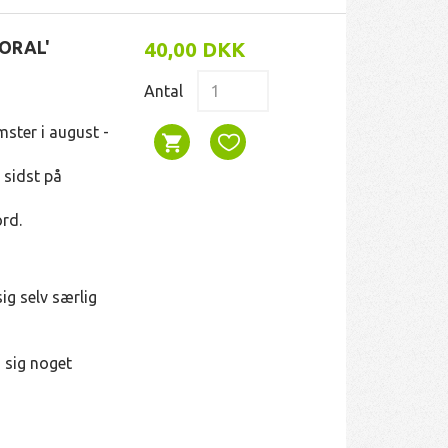
PORAL'
40,00 DKK
Antal
ster i august -
 sidst på
ord.
ig selv særlig
 sig noget