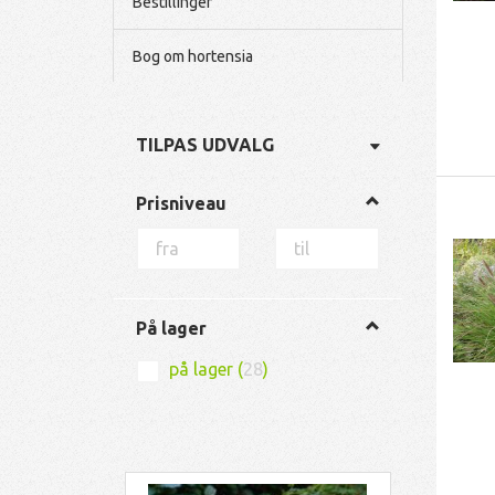
Bestillinger
Bog om hortensia
Skifte
TILPAS UDVALG
filter
Prisniveau
På lager
på lager
(
28
)