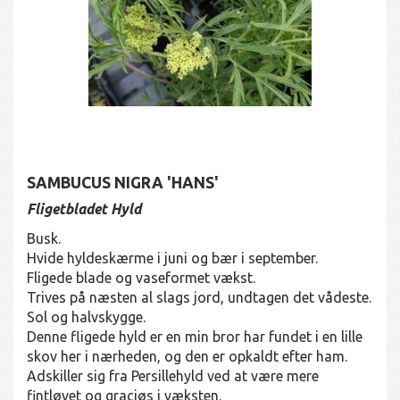
SAMBUCUS NIGRA 'HANS'
Fligetbladet Hyld
Busk.
Hvide hyldeskærme i juni og bær i september.
Fligede blade og vaseformet vækst.
Trives på næsten al slags jord, undtagen det vådeste.
Sol og halvskygge.
Denne fligede hyld er en min bror har fundet i en lille
skov her i nærheden, og den er opkaldt efter ham.
Adskiller sig fra Persillehyld ved at være mere
fintløvet og graciøs i væksten.