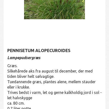
PENNISETUM ALOPECUROIDES
Lampepudsergræs
Græs.
Silkehårede aks fra august til december, der med
tiden bliver helt sølvagtige.
Tuedannende græs, plantes alene, mellem stauder
eller i krukke.
Trives bedst i varm, let og gerne kalkholdig jord i sol -
let halvskygge
ca. 80 cm.
0,7 liter potte.