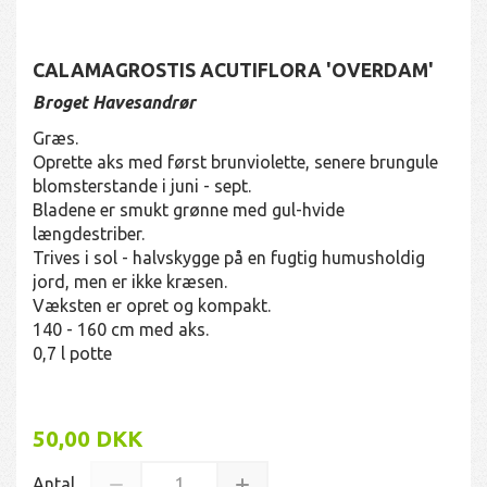
CALAMAGROSTIS ACUTIFLORA 'OVERDAM'
Broget Havesandrør
Græs.
Oprette aks med først brunviolette, senere brungule
blomsterstande i juni - sept.
Bladene er smukt grønne med gul-hvide
længdestriber.
Trives i sol - halvskygge på en fugtig humusholdig
jord, men er ikke kræsen.
Væksten er opret og kompakt.
140 - 160 cm med aks.
0,7 l potte
50,00 DKK
Antal