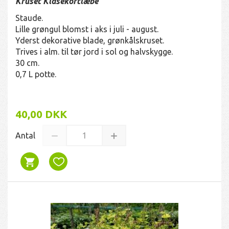
Kruset Klasekortlæbe
Staude.
Lille grøngul blomst i aks i juli - august.
Yderst dekorative blade, grønkålskruset.
Trives i alm. til tør jord i sol og halvskygge.
30 cm.
0,7 L potte.
40,00 DKK
Antal