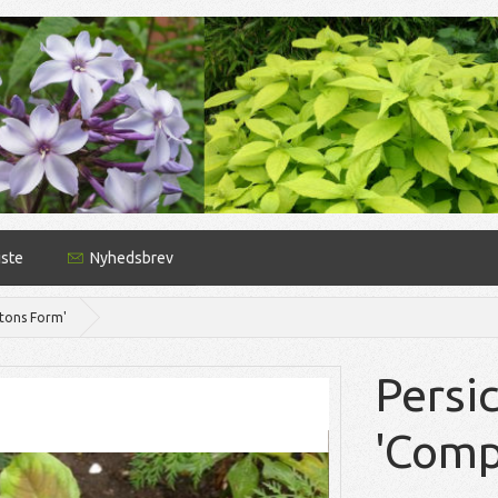
iste
Nyhedsbrev
ptons Form'
Persic
'Comp