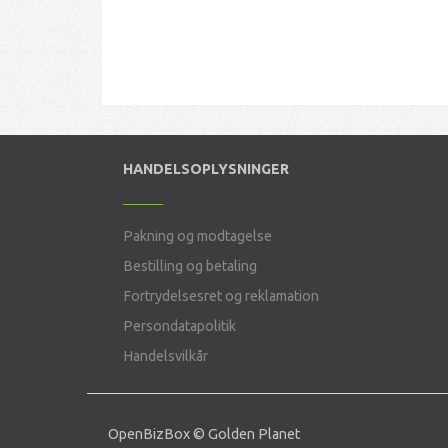
HANDELSOPLYSNINGER
Pakning og modtagelse
Bestilling og betaling
Fortrydelsesret og reklamation
Persondatapolitik
Handelsvilkår
OpenBizBox
©
Golden Planet