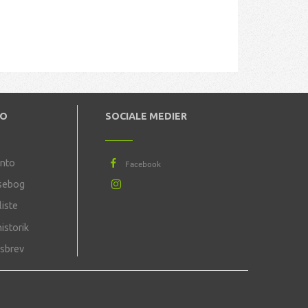
TO
SOCIALE MEDIER
onto
sebog
iste
istorik
sbrev