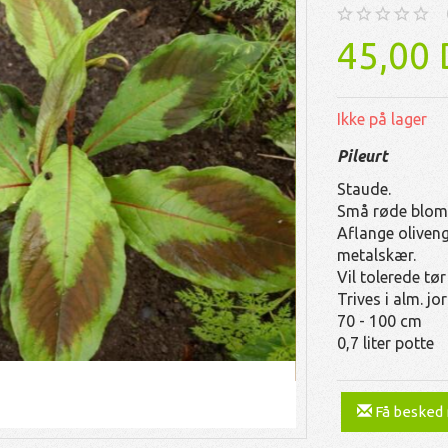
45,00
Ikke på lager
Pileurt
Staude.
Små røde blomst
Aflange oliven
metalskær.
Vil tolerede tø
Trives i alm. jor
70 - 100 cm
0,7 liter potte
Få besked