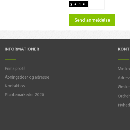
Send anmeldelse
INFORMATIONER
KON
Firma profil
Min k
Åbningstider og adresse
Adres
Kontakt os
Ønskel
Plantemarkeder 2026
Ordreh
Nyhed