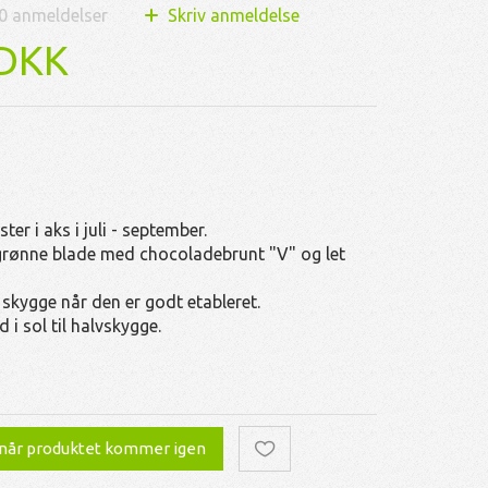
0
anmeldelser
Skriv anmeldelse
 DKK
er i aks i juli - september.
grønne blade med chocoladebrunt "V" og let
r skygge når den er godt etableret.
d i sol til halvskygge.
 når produktet kommer igen