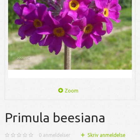
Zoom
Primula beesiana
0
anmeldelser
Skriv anmeldelse