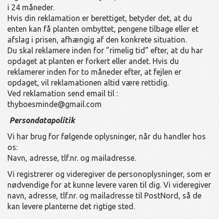
i 24 måneder.
Hvis din reklamation er berettiget, betyder det, at du
enten kan få planten ombyttet, pengene tilbage eller et
afslag i prisen, afhængig af den konkrete situation.
Du skal reklamere inden for ”rimelig tid” efter, at du har
opdaget at planten er forkert eller andet. Hvis du
reklamerer inden for to måneder efter, at fejlen er
opdaget, vil reklamationen altid være rettidig.
Ved reklamation send email til :
thyboesminde@gmail.com
Persondatapolitik
Vi har brug for følgende oplysninger, når du handler hos
os:
Navn, adresse, tlf.nr. og mailadresse.
Vi registrerer og videregiver de personoplysninger, som er
nødvendige for at kunne levere varen til dig. Vi videregiver
navn, adresse, tlf.nr. og mailadresse til PostNord, så de
kan levere planterne det rigtige sted.