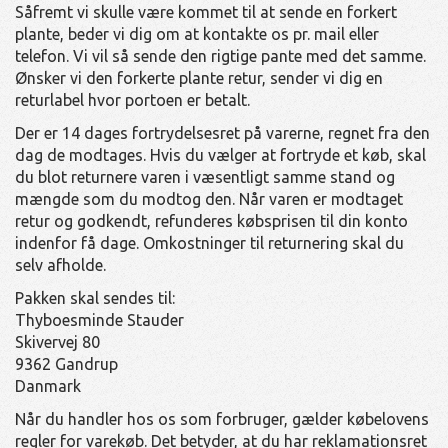
Såfremt vi skulle være kommet til at sende en forkert
plante, beder vi dig om at kontakte os pr. mail eller
telefon. Vi vil så sende den rigtige pante med det samme.
Ønsker vi den forkerte plante retur, sender vi dig en
returlabel hvor portoen er betalt.
Der er 14 dages fortrydelsesret på varerne, regnet fra den
dag de modtages. Hvis du vælger at fortryde et køb, skal
du blot returnere varen i væsentligt samme stand og
mængde som du modtog den. Når varen er modtaget
retur og godkendt, refunderes købsprisen til din konto
indenfor få dage. Omkostninger til returnering skal du
selv afholde.
Pakken skal sendes til:
Thyboesminde Stauder
Skivervej 80
9362 Gandrup
Danmark
Når du handler hos os som forbruger, gælder købelovens
regler for varekøb. Det betyder, at du har reklamationsret