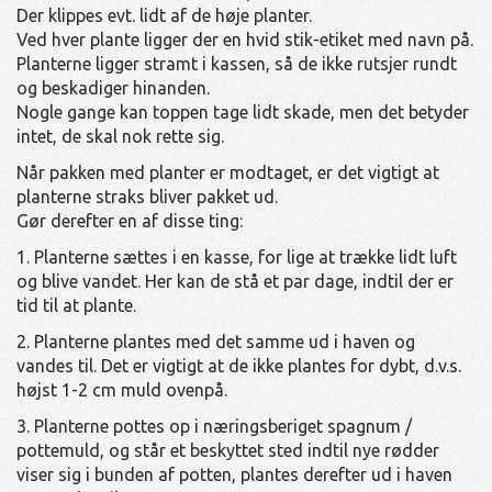
Der klippes evt. lidt af de høje planter.
Ved hver plante ligger der en hvid stik-etiket med navn på.
Planterne ligger stramt i kassen, så de ikke rutsjer rundt
og beskadiger hinanden.
Nogle gange kan toppen tage lidt skade, men det betyder
intet, de skal nok rette sig.
Når pakken med planter er modtaget, er det vigtigt at
planterne straks bliver pakket ud.
Gør derefter en af disse ting:
1. Planterne sættes i en kasse, for lige at trække lidt luft
og blive vandet. Her kan de stå et par dage, indtil der er
tid til at plante.
2. Planterne plantes med det samme ud i haven og
vandes til. Det er vigtigt at de ikke plantes for dybt, d.v.s.
højst 1-2 cm muld ovenpå.
3. Planterne pottes op i næringsberiget spagnum /
pottemuld, og står et beskyttet sted indtil nye rødder
viser sig i bunden af potten, plantes derefter ud i haven