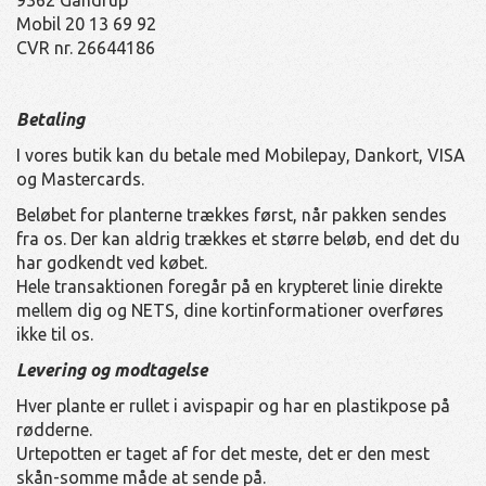
Mobil 20 13 69 92
CVR nr. 26644186
Betaling
I vores butik kan du betale med Mobilepay, Dankort, VISA
og Mastercards.
Beløbet for planterne trækkes først, når pakken sendes
fra os. Der kan aldrig trækkes et større beløb, end det du
har godkendt ved købet.
Hele transaktionen foregår på en krypteret linie direkte
mellem dig og NETS, dine kortinformationer overføres
ikke til os.
Levering og modtagelse
Hver plante er rullet i avispapir og har en plastikpose på
rødderne.
Urtepotten er taget af for det meste, det er den mest
skån-somme måde at sende på.