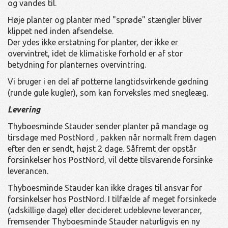
og vandes til.
Høje planter og planter med "sprøde" stængler bliver
klippet ned inden afsendelse.
Der ydes ikke erstatning for planter, der ikke er
overvintret, idet de klimatiske forhold er af stor
betydning for planternes overvintring.
Vi bruger i en del af potterne langtidsvirkende gødning
(runde gule kugler), som kan forveksles med snegleæg.
Levering
Thyboesminde Stauder sender planter på mandage og
tirsdage med PostNord , pakken når normalt frem dagen
efter den er sendt, højst 2 dage. Såfremt der opstår
forsinkelser hos PostNord, vil dette tilsvarende forsinke
leverancen.
Thyboesminde Stauder kan ikke drages til ansvar for
forsinkelser hos PostNord. I tilfælde af meget forsinkede
(adskillige dage) eller decideret udeblevne leverancer,
fremsender Thyboesminde Stauder naturligvis en ny