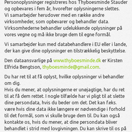
Personoplysninger registreres hos Thyboesminde Stauder
og opbevares i fem år, hvorefter oplysningerne slettes.
Vi samarbejder herudover med en række andre
virksomheder, som opbevarer og behandler data.
Virksomhederne behandler udelukkende oplysninger på
vores vegne og må ikke bruge dem til egne formål.
Vi samarbejder kun med databehandlere i EU eller i lande,
der kan give dine oplysninger en tilstrækkelig beskyttelse.
Den dataansvarlige på
www.thyboesminde.dk
er Kirsten
Elfrida Bengtson,
thyboesminde@gmail.com
.
Du har ret til at få oplyst, hvilke oplysninger vi behandler
om dig.
Hvis du mener, at oplysningerne er unøjagtige, har du ret
til at få dem rettet. I nogle tilfælde har vi pligt til at slette
dine persondata, hvis du beder om det. Det kan f.eks.
være hvis dine data ikke længere er nødvendige i forhold
til det formål, som vi skulle bruge dem til. Du kan også
kontakte os, hvis du mener, at dine persondata bliver
behandlet i strid med lovgivningen. Du kan skrive til os på