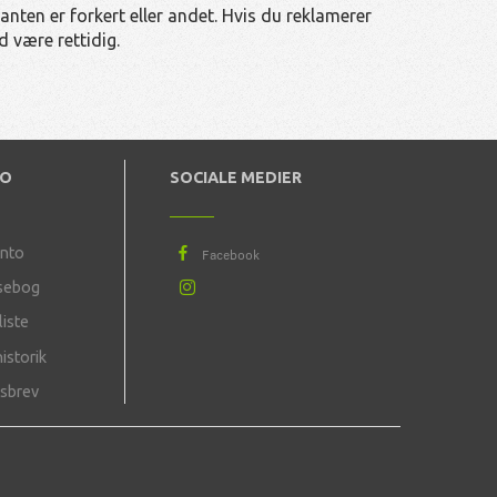
lanten er forkert eller andet. Hvis du reklamerer
id være rettidig.
TO
SOCIALE MEDIER
onto
sebog
iste
istorik
sbrev