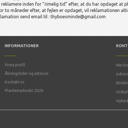
 reklamere inden for ”rimelig tid” efter, at du har opdaget at p
or to måneder efter, at fejlen er opdaget, vil reklamationen alt
klamation send email til : thyboesminde@gmail.com
INFORMATIONER
KON
Firma profil
Min k
Åbningstider og adresse
Adres
Kontakt os
Ønskel
Plantemarkeder 2026
Ordreh
Nyhed