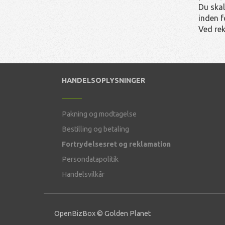
Du skal
inden f
Ved re
HANDELSOPLYSNINGER
Pakning og modtagelse
Bestilling og betaling
Fortrydelsesret og reklamation
Persondatapolitik
Handelsvilkår
OpenBizBox
©
Golden Planet