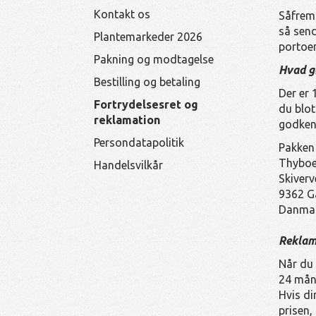
Kontakt os
Såfremt
så send
Plantemarkeder 2026
portoen
Pakning og modtagelse
Hvad gø
Bestilling og betaling
Der er 
Fortrydelsesret og
du blo
reklamation
godkend
Persondatapolitik
Pakken 
Thyboe
Handelsvilkår
Skiverv
9362 G
Danma
Reklam
Når du 
24 mån
Hvis di
prisen,