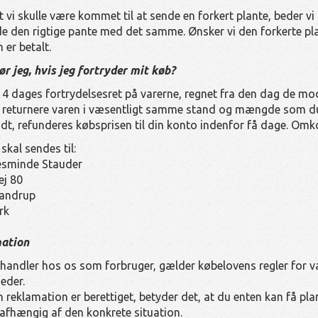
 vi skulle være kommet til at sende en forkert plante, beder vi d
e den rigtige pante med det samme. Ønsker vi den forkerte plan
 er betalt.
r jeg, hvis jeg fortryder mit køb?
14 dages fortrydelsesret på varerne, regnet fra den dag de mod
t returnere varen i væsentligt samme stand og mængde som d
t, refunderes købsprisen til din konto indenfor få dage. Omkos
skal sendes til:
sminde Stauder
ej 80
andrup
rk
ation
handler hos os som forbruger, gælder købelovens regler for va
eder.
n reklamation er berettiget, betyder det, at du enten kan få pla
 afhængig af den konkrete situation.