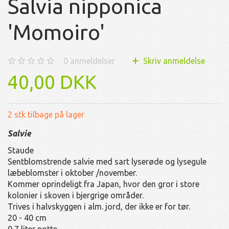
Salvia nipponica
'Momoiro'
0
anmeldelser
Skriv anmeldelse
40,00 DKK
2 stk tilbage på lager
Salvie
Staude
Sentblomstrende salvie med sart lyserøde og lysegule
læbeblomster i oktober /november.
Kommer oprindeligt fra Japan, hvor den gror i store
kolonier i skoven i bjergrige områder.
Trives i halvskyggen i alm. jord, der ikke er for tør.
20 - 40 cm
0,7 liter potte