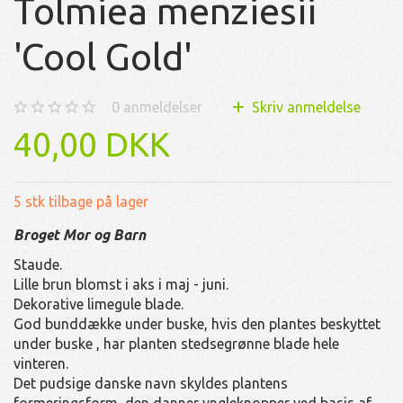
Tolmiea menziesii
'Cool Gold'
0
anmeldelser
Skriv anmeldelse
40,00 DKK
5 stk tilbage på lager
Broget Mor og Barn
Staude.
Lille brun blomst i aks i maj - juni.
Dekorative limegule blade.
God bunddække under buske, hvis den plantes beskyttet
under buske , har planten stedsegrønne blade hele
vinteren.
Det pudsige danske navn skyldes plantens
formeringsform, den danner yngleknopper ved basis af