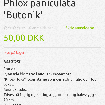
Phlox paniculata
'Butonik'
0
anmeldelser
Skriv anmeldelse
50,00 DKK
Ikke på lager
Høstfloks
Staude.
Lyserøde blomster i august - september.
"Knop-floks", blomsterne springer aldrig rigtig ud, flot i
buket.
Russisk floks.
Trives på fugtig og næringsrig jord i sol og halvskygge.
70 cm.
0,7 L potte.