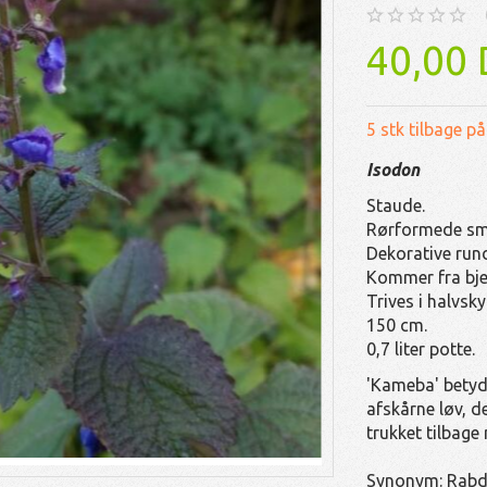
40,00
5 stk tilbage på
Isodon
Staude.
Rørformede små
Dekorative rund
Kommer fra bje
Trives i halvsky
150 cm.
0,7 liter potte.
'Kameba' betyde
afskårne løv, d
trukket tilbage
Synonym: Rabd