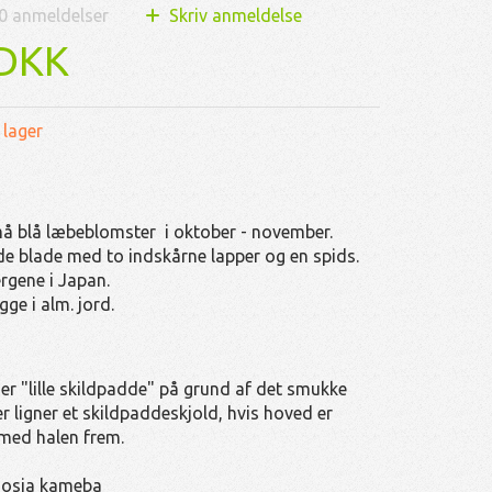
0
anmeldelser
Skriv anmeldelse
 DKK
 lager
 blå læbeblomster i oktober - november.
e blade med to indskårne lapper og en spids.
rgene i Japan.
gge i alm. jord.
r "lille skildpadde" på grund af det smukke
er ligner et skildpaddeskjold, hvis hoved er
 med halen frem.
osia kameba