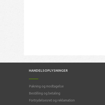
HANDELSOPLYSNINGER
Pakning og modtagelse
Bestilling og betaling
Fortrydelsesret og reklamation