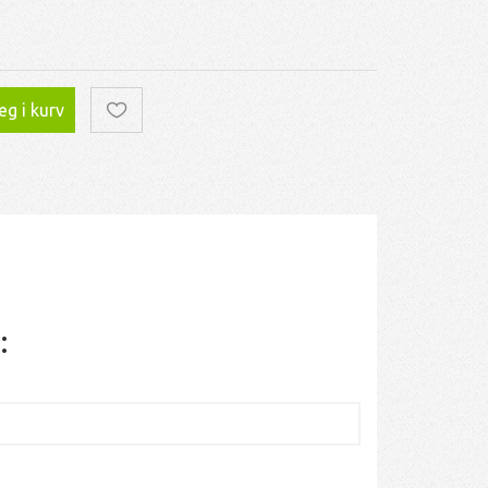
g i kurv
: