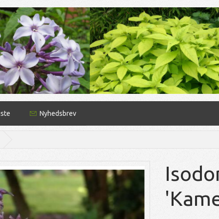
iste
Nyhedsbrev
Isodo
'Kame