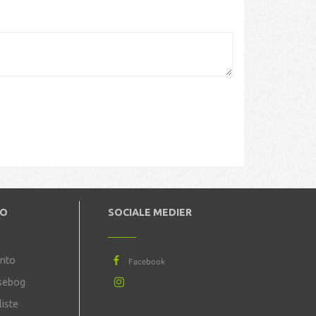
TO
SOCIALE MEDIER
onto
sebog
iste