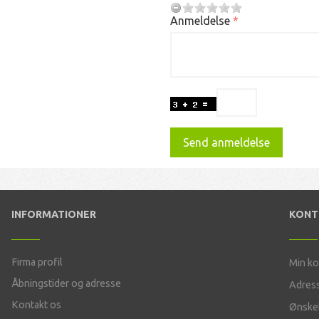
Anmeldelse
Send anmeldelse
INFORMATIONER
KON
Firma profil
Min k
Åbningstider og adresse
Adres
Kontakt os
Ønskel