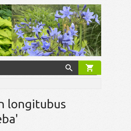
n longitubus
ba'