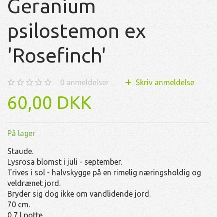
Geranium
psilostemon ex
'Rosefinch'
0
anmeldelser
Skriv anmeldelse
60,00 DKK
På lager
Staude.
Lysrosa blomst i juli - september.
Trives i sol - halvskygge på en rimelig næringsholdig og
veldrænet jord.
Bryder sig dog ikke om vandlidende jord.
70 cm.
0,7 l potte