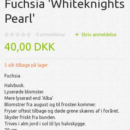
Fuchsia 'Whiteknights
Pearl'
0
anmeldelser
Skriv anmeldelse
40,00 DKK
5 stk tilbage på lager
Fuchsia
Halvbusk.
Lyserøde blomster.
Mere lyserød end 'Alba'
Blomstrer fra august og til frosten kommer.
Fryser oftest tilbage og døde grene skæres af i foråret.
Skyder friskt fra bunden.
Trives i alm jord i sol til lys halvskygge.
70 cm.