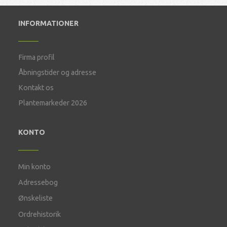
INFORMATIONER
Firma profil
Åbningstider og adresse
Kontakt os
Plantemarkeder 2026
KONTO
Min konto
Adressebog
Ønskeliste
Ordrehistorik