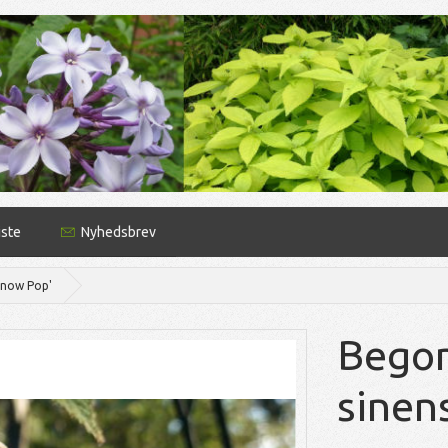
iste
Nyhedsbrev
'Snow Pop'
Begon
sinen