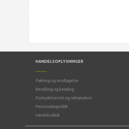
HANDELSOPLYSNINGER
Pakning og modtagelse
Bestilling og betaling
Fortrydelsesret og reklamation
Persondatapolitik
Handelsvilkår