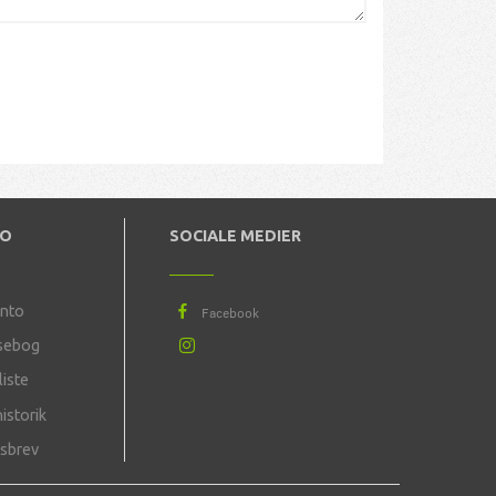
TO
SOCIALE MEDIER
onto
sebog
iste
istorik
sbrev