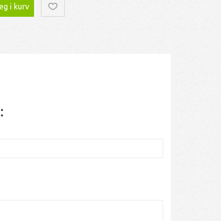
g i kurv
: