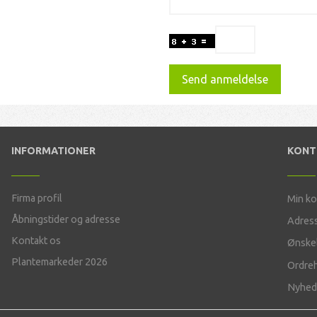
Send anmeldelse
INFORMATIONER
KON
Firma profil
Min k
Åbningstider og adresse
Adres
Kontakt os
Ønskel
Plantemarkeder 2026
Ordreh
Nyhed