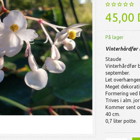
45,00
På lager
Vinterhårdfør 
Staude
Vinterhårdfør 
september.
Let overhængen
Meget dekorati
Formering ved b
Trives i alm. jo
Kommer sent op
40 cm.
0,7 liter potte.