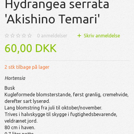
Hydrangea serrata
'Akishino Temari'
0
anmeldelser
Skriv anmeldelse
60,00 DKK
2 stk tilbage på lager
Hortensia
Busk
Kugleformede blomsterstande, først grønlig, cremehvide,
derefter sart lyserød.
Lang blomstring fra juli til oktober/november.
Trives i halvskygge til skygge i fugtighedsbevarende,
veldrænet jord.
80 cm i haven.
0,7 liter potte.