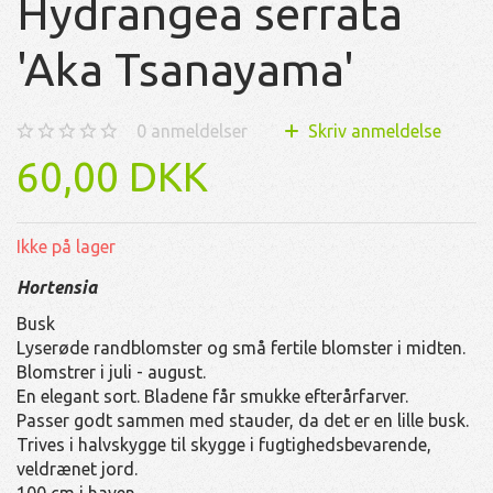
Hydrangea serrata
'Aka Tsanayama'
0
anmeldelser
Skriv anmeldelse
60,00 DKK
Ikke på lager
Hortensia
Busk
Lyserøde randblomster og små fertile blomster i midten.
Blomstrer i juli - august.
En elegant sort. Bladene får smukke efterårfarver.
Passer godt sammen med stauder, da det er en lille busk.
Trives i halvskygge til skygge i fugtighedsbevarende,
veldrænet jord.
100 cm i haven.