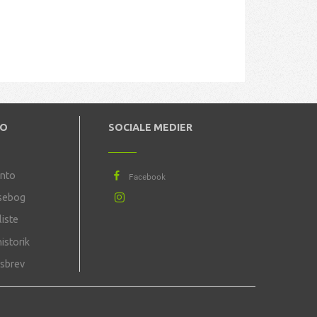
TO
SOCIALE MEDIER
onto
sebog
iste
istorik
sbrev