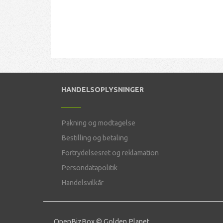
HANDELSOPLYSNINGER
Pakning og modtagelse
Bestilling og betaling
Fortrydelsesret og reklamation
Persondatapolitik
Handelsvilkår
OpenBizBox
©
Golden Planet