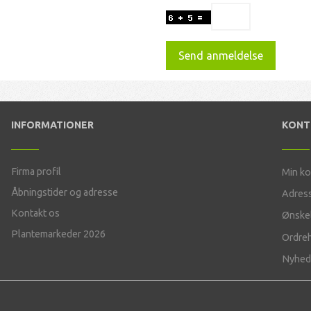
Send anmeldelse
INFORMATIONER
KON
Firma profil
Min k
Åbningstider og adresse
Adres
Kontakt os
Ønskel
Plantemarkeder 2026
Ordreh
Nyhed