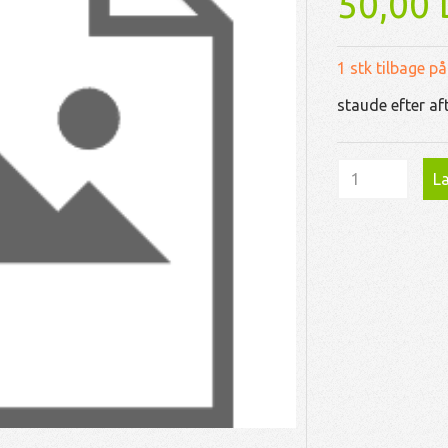
50,00
1 stk tilbage på
staude efter af
Læ