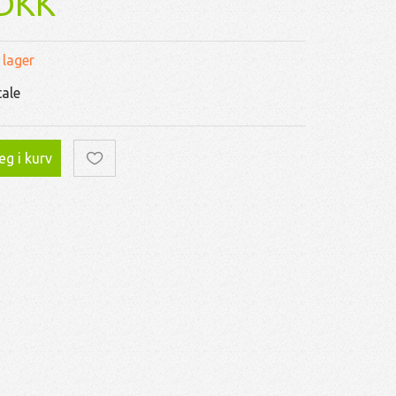
 DKK
 lager
tale
g i kurv