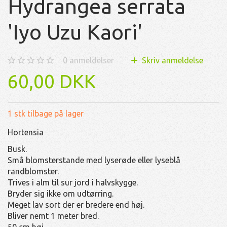
Hydrangea serrata
'Iyo Uzu Kaori'
0
anmeldelser
Skriv anmeldelse
60,00 DKK
1 stk tilbage på lager
Hortensia
Busk.
Små blomsterstande med lyserøde eller lyseblå
randblomster.
Trives i alm til sur jord i halvskygge.
Bryder sig ikke om udtørring.
Meget lav sort der er bredere end høj.
Bliver nemt 1 meter bred.
50 cm høj