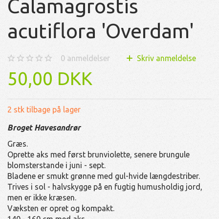
Calamagrostis
acutiflora 'Overdam'
0
anmeldelser
Skriv anmeldelse
50,00 DKK
2 stk tilbage på lager
Broget Havesandrør
Græs.
Oprette aks med først brunviolette, senere brungule
blomsterstande i juni - sept.
Bladene er smukt grønne med gul-hvide længdestriber.
Trives i sol - halvskygge på en fugtig humusholdig jord,
men er ikke kræsen.
Væksten er opret og kompakt.
140 - 160 cm med aks.