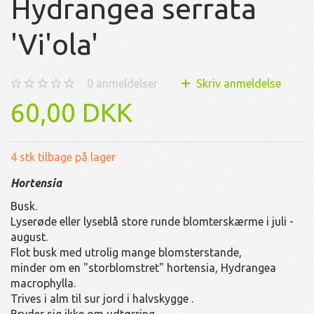
Hydrangea serrata
'Vi'ola'
0
anmeldelser
Skriv anmeldelse
60,00 DKK
4 stk tilbage på lager
Hortensia
Busk.
Lyserøde eller lyseblå store runde blomterskærme i juli -
august.
Flot busk med utrolig mange blomsterstande,
minder om en "storblomstret" hortensia, Hydrangea
macrophylla.
Trives i alm til sur jord i halvskygge .
Bryder sig ikke om udtørring.