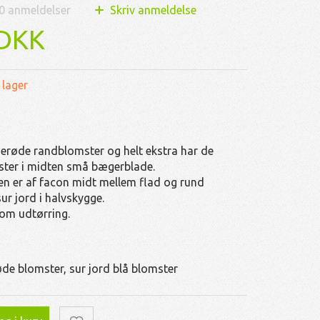
0
anmeldelser
Skriv anmeldelse
 DKK
 lager
yserøde randblomster og helt ekstra har de
ster i midten små bægerblade.
n er af facon midt mellem flad og rund
 sur jord i halvskygge.
 om udtørring.
øde blomster, sur jord blå blomster