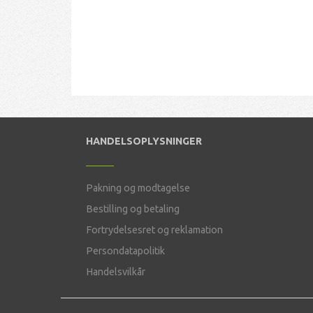
HANDELSOPLYSNINGER
Pakning og modtagelse
Bestilling og betaling
Fortrydelsesret og reklamation
Persondatapolitik
Handelsvilkår