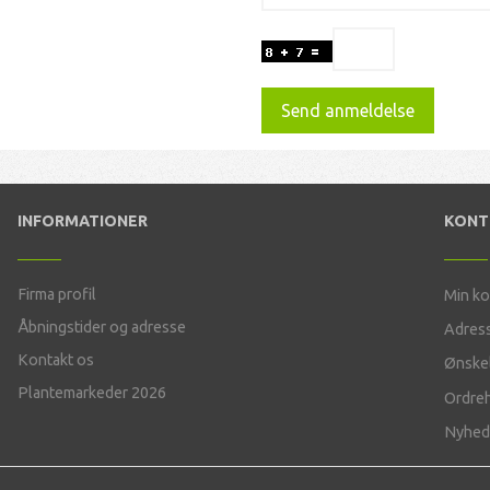
Send anmeldelse
INFORMATIONER
KON
Firma profil
Min k
Åbningstider og adresse
Adres
Kontakt os
Ønskel
Plantemarkeder 2026
Ordreh
Nyhed