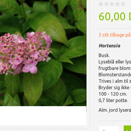
60,00
3 stk tilbage på
Hortensia
Busk.
Lyseblå eller l
frugtbare blom
Blomsterstande
Trives i alm til
Bryder sig ikke
100 - 120 cm.
0,7 liter potte.
Alm. jord lyser