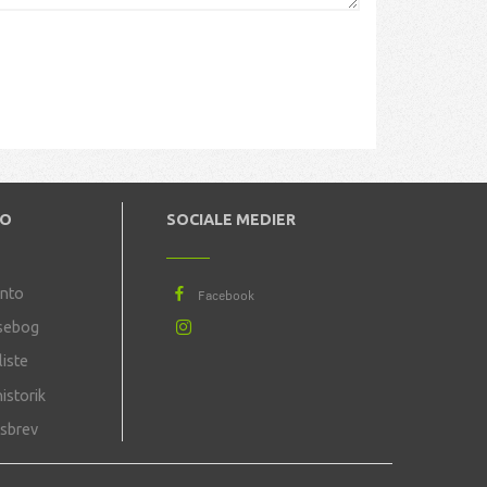
TO
SOCIALE MEDIER
onto
sebog
iste
istorik
sbrev