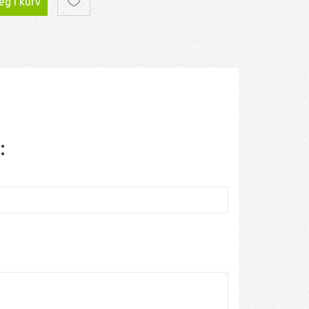
g i kurv
: