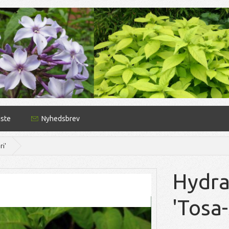
iste
Nyhedsbrev
ri'
Hydra
'Tosa-