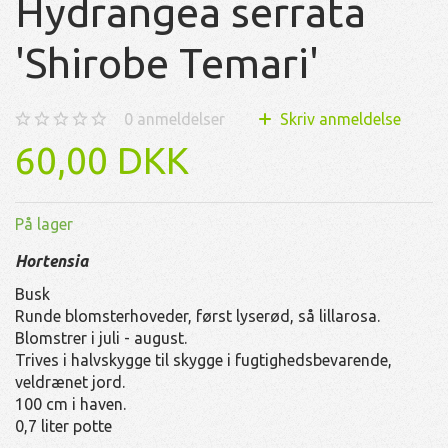
Hydrangea serrata
'Shirobe Temari'
0
anmeldelser
Skriv anmeldelse
60,00 DKK
På lager
Hortensia
Busk
Runde blomsterhoveder, først lyserød, så lillarosa.
Blomstrer i juli - august.
Trives i halvskygge til skygge i fugtighedsbevarende,
veldrænet jord.
100 cm i haven.
0,7 liter potte