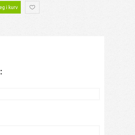
g i kurv
: