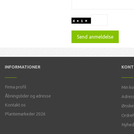
Send anmeldelse
INFORMATIONER
KON
Firma profil
Min k
Åbningstider og adresse
Adres
Kontakt os
Ønskel
Plantemarkeder 2026
Ordreh
Nyhed