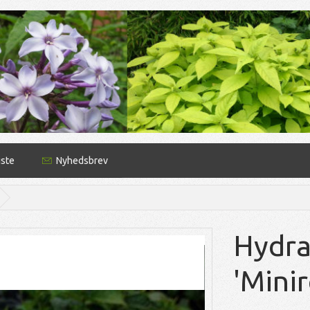
iste
Nyhedsbrev
Hydra
'Minir