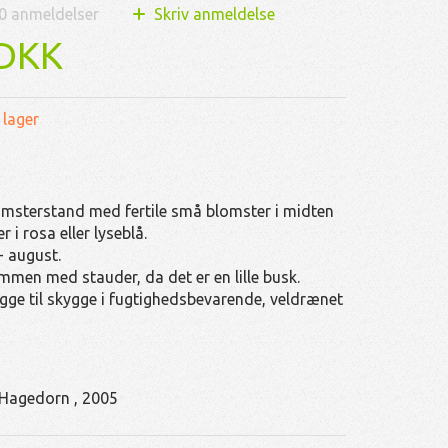
0
anmeldelser
Skriv anmeldelse
 DKK
 lager
blomsterstand med fertile små blomster i midten
 i rosa eller lyseblå.
 - august.
men med stauder, da det er en lille busk.
ygge til skygge i fugtighedsbevarende, veldrænet
 Hagedorn , 2005