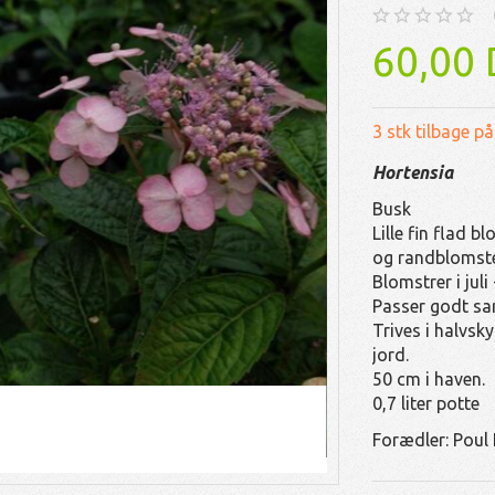
60,00
3 stk tilbage på
Hortensia
Busk
Lille fin flad 
og randblomster
Blomstrer i juli
Passer godt sam
Trives i halvsk
jord.
50 cm i haven.
0,7 liter potte
Forædler: Poul