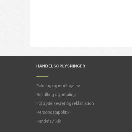
HANDELSOPLYSNINGER
Pakning og modtagelse
Bestilling og betaling
Fortrydelsesret og reklamation
Persondatapolitik
Handelsvilkår