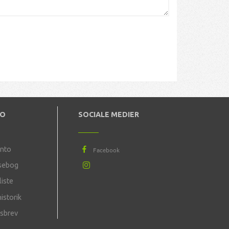
TO
SOCIALE MEDIER
onto
sebog
iste
istorik
sbrev