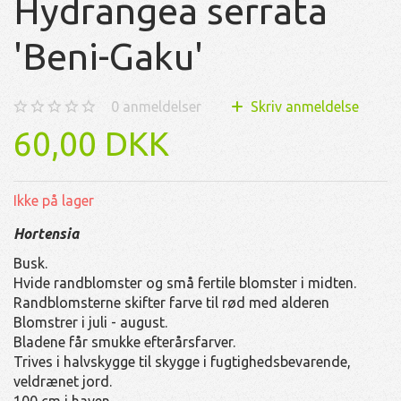
Hydrangea serrata
'Beni-Gaku'
0
anmeldelser
Skriv anmeldelse
60,00 DKK
Ikke på lager
Hortensia
Busk.
Hvide randblomster og små fertile blomster i midten.
Randblomsterne skifter farve til rød med alderen
Blomstrer i juli - august.
Bladene får smukke efterårsfarver.
Trives i halvskygge til skygge i fugtighedsbevarende,
veldrænet jord.
100 cm i haven.