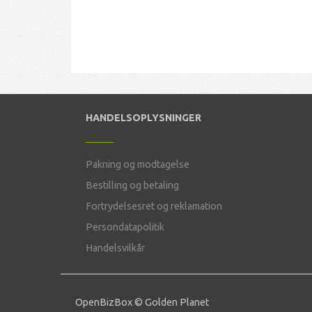
HANDELSOPLYSNINGER
Pakning og modtagelse
Bestilling og betaling
Fortrydelsesret og reklamation
Persondatapolitik
Handelsvilkår
OpenBizBox
©
Golden Planet