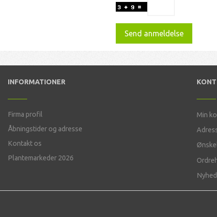
Send anmeldelse
INFORMATIONER
KON
Firma profil
Min k
Åbningstider og adresse
Adres
Kontakt os
Ønskel
Plantemarkeder 2026
Ordreh
Nyhed