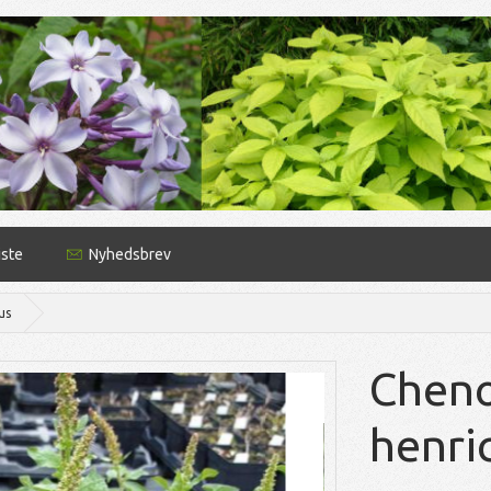
iste
Nyhedsbrev
us
Cheno
henri