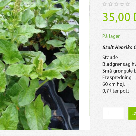
35,00
På lager
Stolt Henriks 
Staude
Bladgrønsag hv
Små grøngule b
Frøspredning.
60 cm høj.
0,7 liter pott
Læ