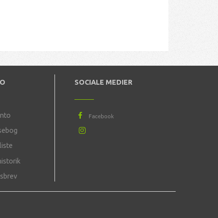
TO
SOCIALE MEDIER
onto
sebog
iste
istorik
sbrev