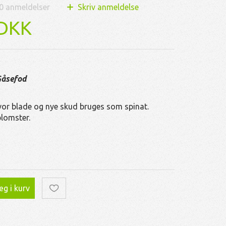
0
anmeldelser
Skriv anmeldelse
 DKK
Gåsefod
or blade og nye skud bruges som spinat.
lomster.
g i kurv