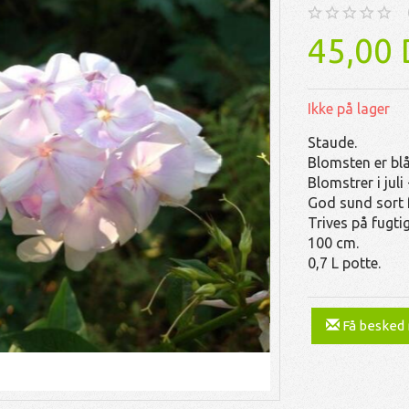
45,00
Ikke på lager
Staude.
Blomsten er blå
Blomstrer i juli
God sund sort f
Trives på fugti
100 cm.
0,7 L potte.
Få besked