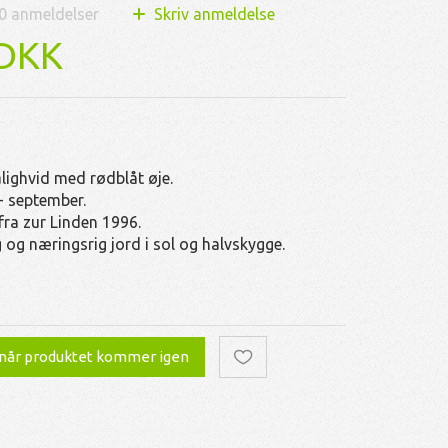
0
anmeldelser
Skriv anmeldelse
 DKK
lighvid med rødblåt øje.
 - september.
ra zur Linden 1996.
g og næringsrig jord i sol og halvskygge.
 når produktet kommer igen