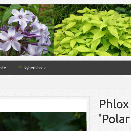
iste
Nyhedsbrev
Phlox
'Polar