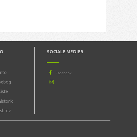
TO
SOCIALE MEDIER
onto
sebog
iste
istorik
sbrev