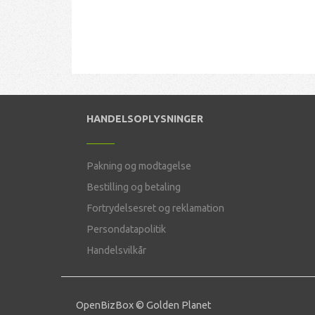
HANDELSOPLYSNINGER
Pakning og modtagelse
Bestilling og betaling
Fortrydelsesret og reklamation
Persondatapolitik
Handelsvilkår
OpenBizBox
©
Golden Planet