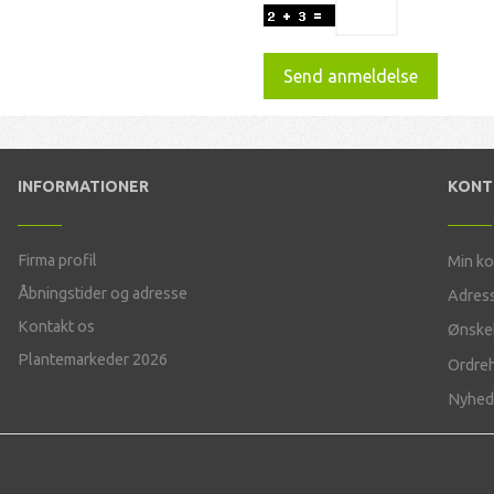
Send anmeldelse
INFORMATIONER
KON
Firma profil
Min k
Åbningstider og adresse
Adres
Kontakt os
Ønskel
Plantemarkeder 2026
Ordreh
Nyhed