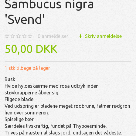
Sambucus nigra
'Svend'
0
anmeldelser
Skriv anmeldelse
50,00 DKK
1 stk tilbage på lager
Busk
Hvide hyldeskærme med rosa udtryk inden
støvknapperne åbner sig.
Fligede blade.
Ved udspring er bladene meget rødbrune, falmer rødgrøn
hen over sommeren.
Spiselige bær.
Særdeles livskraftig, fundet på Thyboesminde.
Trives på næsten al slags jord, undtagen det vådeste.