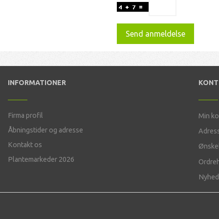
Send anmeldelse
INFORMATIONER
KON
Firma profil
Min k
Åbningstider og adresse
Adres
Kontakt os
Ønskel
Plantemarkeder 2026
Ordreh
Nyhed