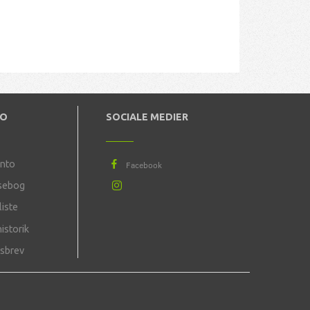
TO
SOCIALE MEDIER
onto
sebog
iste
istorik
sbrev