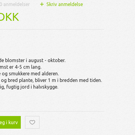
0
anmeldelser
Skriv anmeldelse
 DKK
e blomster i august - oktober.
mst er 4-5 cm lang.
e og smukkere med alderen.
g bred plante, bliver 1 m i bredden med tiden.
g, fugtig jord i halvskygge.
g i kurv