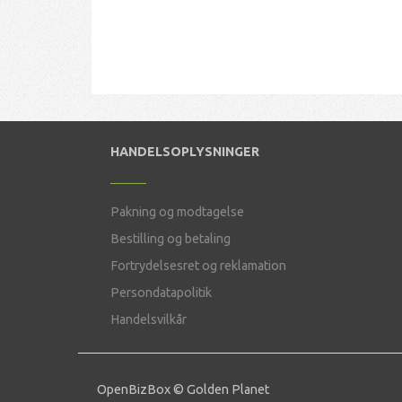
HANDELSOPLYSNINGER
Pakning og modtagelse
Bestilling og betaling
Fortrydelsesret og reklamation
Persondatapolitik
Handelsvilkår
OpenBizBox
©
Golden Planet