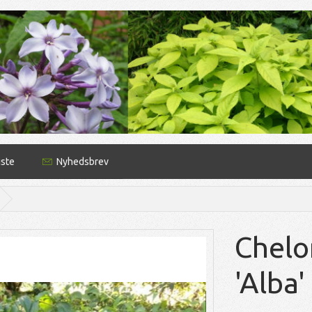
iste
Nyhedsbrev
Chelo
'Alba'