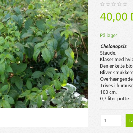
40,00
På lager
Chelonopsis
Staude.
Klaser med hvid
Den enkelte blo
Bliver smukker
Overhængende o
Trives i humusri
100 cm.
0,7 liter potte
Læ