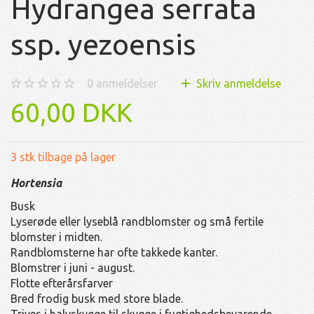
Hydrangea serrata
ssp. yezoensis
0
anmeldelser
Skriv anmeldelse
60,00 DKK
3 stk tilbage på lager
Hortensia
Busk
Lyserøde eller lyseblå randblomster og små fertile
blomster i midten.
Randblomsterne har ofte takkede kanter.
Blomstrer i juni - august.
Flotte efterårsfarver
Bred frodig busk med store blade.
Trives i halvskygge til skygge i fugtighedsbevarende,