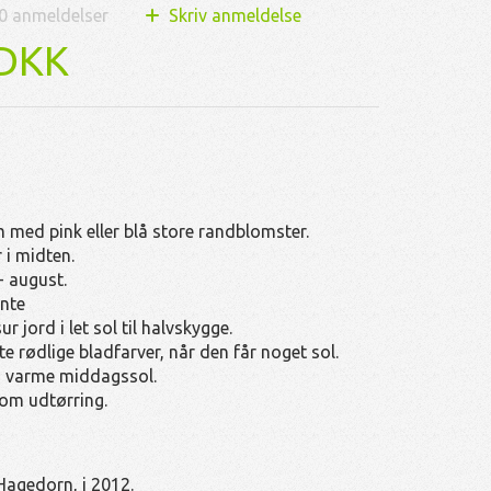
0
anmeldelser
Skriv anmeldelse
 DKK
med pink eller blå store randblomster.
 i midten.
 - august.
ante
sur jord i let sol til halvskygge.
te rødlige bladfarver, når den får noget sol.
 varme middagssol.
 om udtørring.
Hagedorn, i 2012.