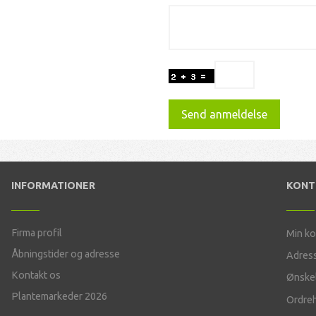
Send anmeldelse
INFORMATIONER
KON
Firma profil
Min k
Åbningstider og adresse
Adres
Kontakt os
Ønskel
Plantemarkeder 2026
Ordreh