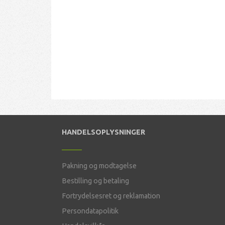
HANDELSOPLYSNINGER
Pakning og modtagelse
Bestilling og betaling
Fortrydelsesret og reklamation
Persondatapolitik