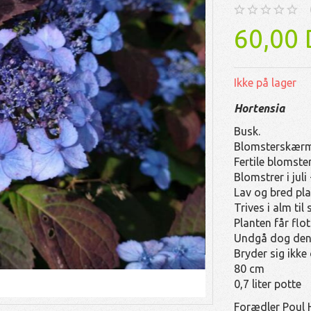
60,00
Ikke på lager
Hortensia
Busk.
Blomsterskærm 
Fertile blomster
Blomstrer i juli
Lav og bred pl
Trives i alm til 
Planten får flot
Undgå dog den
Bryder sig ikke
80 cm
0,7 liter potte
Forædler Poul 