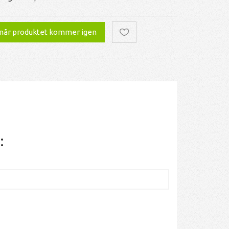
 når produktet kommer igen
: