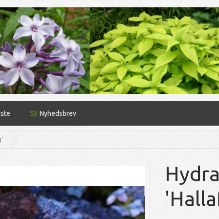
iste
Nyhedsbrev
e'
Hydra
'Hall