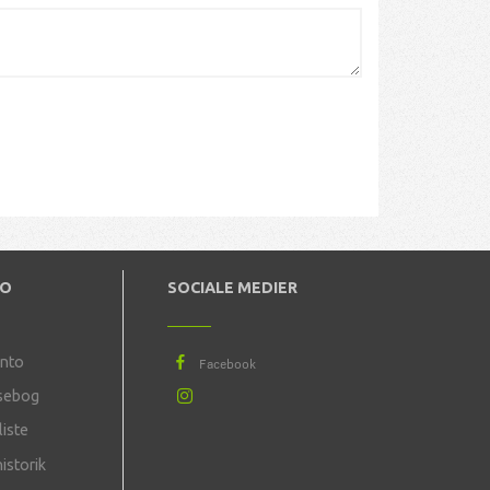
TO
SOCIALE MEDIER
onto
sebog
iste
istorik